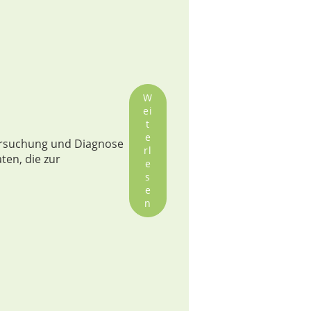
W
ei
t
e
tersuchung und Diagnose
rl
ten, die zur
e
s
e
n