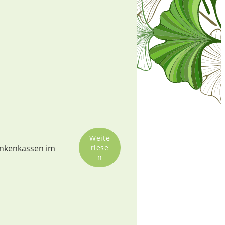
Weite
rankenkassen im
rlese
n