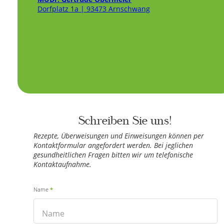
Dorfplatz 1a | 93473 Arnschwang
Schreiben Sie uns!
Rezepte, Überweisungen und Einweisungen können per
Kontaktformular angefordert werden. Bei jeglichen
gesundheitlichen Fragen bitten wir um telefonische
Kontaktaufnahme.
K
o
Name
*
n
t
a