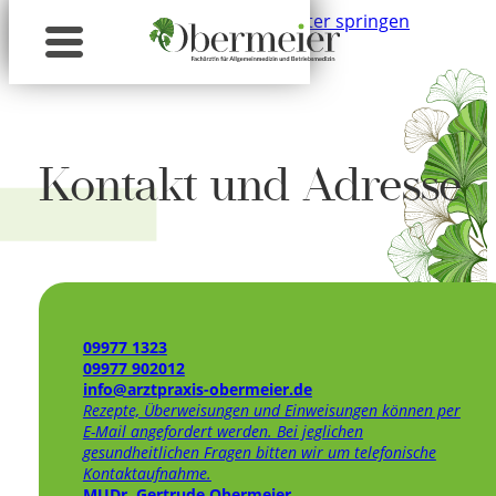
Zum Hauptinhalt springen
Zum Footer springen
Kontakt und Adresse
09977 1323
09977 902012
info@arztpraxis-obermeier.de
Rezepte, Überweisungen und Einweisungen können per
E-Mail angefordert werden. Bei jeglichen
gesundheitlichen Fragen bitten wir um telefonische
Kontaktaufnahme.
MUDr. Gertrude Obermeier